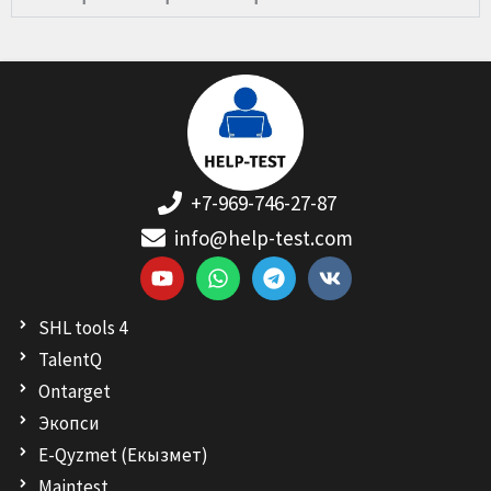
+7-969-746-27-87
info@help-test.com
Y
W
T
V
o
h
e
k
u
a
l
SHL tools 4
t
t
e
u
s
g
TalentQ
b
a
r
Ontarget
e
p
a
p
m
Экопси
E-Qyzmet (Екызмет)
Maintest