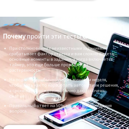
Почему
пройти эти тесты
сложно?
При столкновении с неизвестными заданиями
срабатывает фактор стресса и вам сложно видеть
основные моменты в задании, а когда включается
таймер, это еще больше провоцирует
растерянность.
На подготовку обычно уходит минимум неделя,
чтобы хоть как то наработать автоматизм решения,
а сроки на прохождение обычно даются очень
сжатые.
Правильный ответ на 50% зависит от понимания
вопроса.