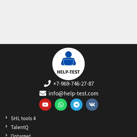
+7-969-746-27-87
info@help-test.com
Y
W
T
V
o
h
e
k
u
a
l
SHL tools 4
t
t
e
u
s
g
TalentQ
b
a
r
Ontarget