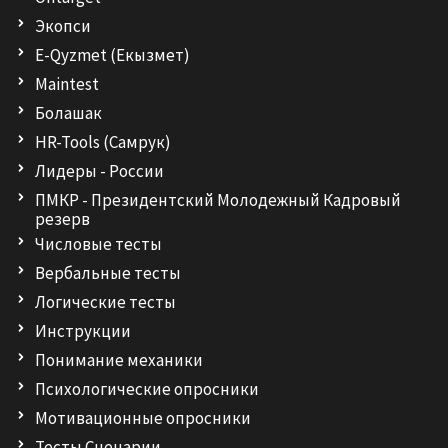
e
p
a
p
m
Экопси
E-Qyzmet (Екызмет)
Maintest
Болашак
HR-Tools (Самрук)
Лидеры - России
ПМКР - Президентский Молодежный Кадровый
резерв
Числовые тесты
Вербальные тесты
Логические тесты
Инструкции
Понимание механики
Психологические опросники
Мотивационные опросники
Тесты Сценарии