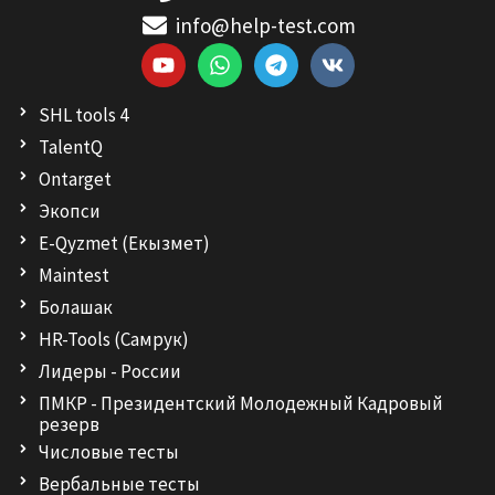
info@help-test.com
Y
W
T
V
o
h
e
k
u
a
l
SHL tools 4
t
t
e
u
s
g
TalentQ
b
a
r
Ontarget
e
p
a
p
m
Экопси
E-Qyzmet (Екызмет)
Maintest
Болашак
HR-Tools (Самрук)
Лидеры - России
ПМКР - Президентский Молодежный Кадровый
резерв
Числовые тесты
Вербальные тесты