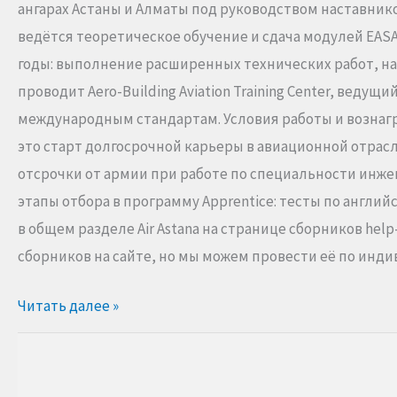
ангарах Астаны и Алматы под руководством наставнико
ведётся теоретическое обучение и сдача модулей EASA 
годы: выполнение расширенных технических работ, на
проводит Aero-Building Aviation Training Center, вед
международным стандартам. Условия работы и вознагр
это старт долгосрочной карьеры в авиационной отрас
отсрочки от армии при работе по специальности инже
этапы отбора в программу Apprentice: тесты по англи
в общем разделе Air Astana на странице сборников help
сборников на сайте, но мы можем провести её по индив
Читать далее »
Программа
Ab-