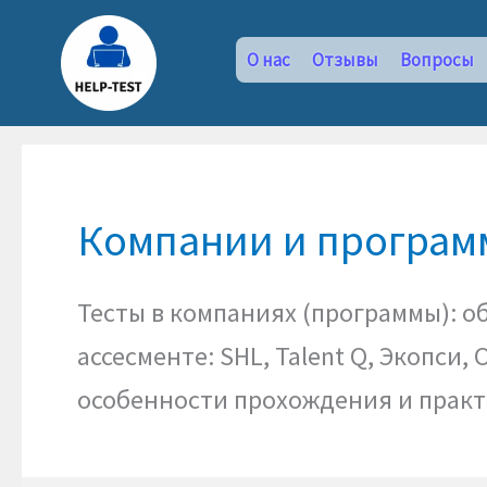
Перейти
к
О нас
Отзывы
Вопросы
содержимому
Компании и програ
Тесты в компаниях (программы): о
ассесменте: SHL, Talent Q, Экопси,
особенности прохождения и практ