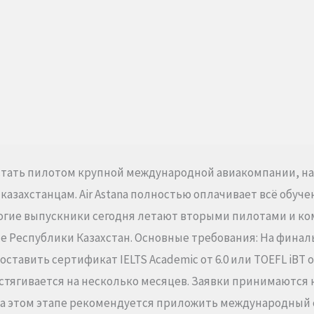
ь стать пилотом крупной международной авиакомпании, нача
азахстанцам. Air Astana полностью оплачивает всё обуче
гие выпускники сегодня летают вторыми пилотами и кома
 Республики Казахстан. Основные требования: На финал
авить сертификат IELTS Academic от 6.0 или TOEFL iBT от 
растягивается на несколько месяцев. Заявки принимаются 
 На этом этапе рекомендуется приложить международный с