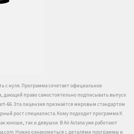
ть с нуля. Программа сочетает официальное
ра, дающей право самостоятельно подписывать выпуск
rt-66. Эта лицензия признаётся мировым стандартом
ерный рост специалиста. Кому подходит программа К
 юноши, так и девушки. В Air Astana уже работают
tana.com. Нужно ознакомиться с деталями программы и