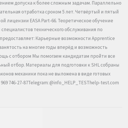
рением допуска к более сложным задачам. Параллельно
зательная отработка сроком 5 лет. Четвёртый и пятый
й лицензии EASA Part-66. Теоретическое обучение
 и специалистов технического обслуживания по
 предоставляет: Карьерные возможности Apprentice
занятость на многие годы вперёд и возможность
мощь с отбором Мы помогаем кандидатам пройти все
льный отбор. Материалы для подготовки к SHL собраны
 законов механики пока не выложена в виде готовых
 969 746-27-87Telegram: @info_HELP_TESThelp-test.com