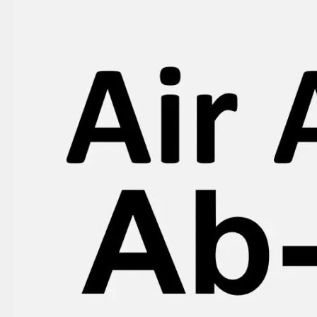
initio
Air
Astana