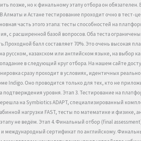
лучить позже, но к финальному этапу отбора он обязателе
 Алматы и Астане тестирование проходит очно в тест-цен
овная часть этого этапа: тесты способностей на платформ
, с расширенной базой вопросов. Оба теста ограничены 
ь.Проходной балл составляет 70%. Это очень высокая пл
а русском, казахском или английском языке, на выбор ка
 попадание в следующий круг отбора. На нашем сайте до
нировка сразу проходит в условиях, идентичных реально
ме Indigo. Оно проводится только для тех, кто не прило
ра подтверждения уровня. Этап 3. Тестирование на платфо
 перешла на Symbiotics ADAPT, специализированный комп
бинной нагрузки FAST, тесты по математике и физике, а
апу не ведём. Этап 4. Финальный отбор (final assessment
и международный сертификат по английскому. Финальный 