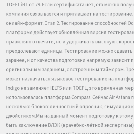
TOEFL iBT от 79. Если сертификата нет, его можно по
компания связывается и приглашает на тестирование. В
онлайн-формат. Этап 2. Тестирование способностей Осн
платформе действует обновлённая версия тестирования
правильно отвечать, но и удерживать высокую скорост
преодолевают единицы. Тестирование можно сдавать н
заранее, и от качества подготовки напрямую зависит
оригинальным заданиям, с встроенным таймером. Тре
может назначаться языковое тестирование на платфор
Indigo не заменяет IELTS или TOEFL, это временная ме
использовалась платформа Compass. Сейчас Air Astana
несколько блоков: личностный опросник, симуляция ка
джойстиком.Мы на данный момент подготовку к этому эт
быть заключение ВЛЭК (врачебно-лётной экспертизы) 