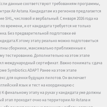
н. Если данные соответствуют требованиям программы,
трах Air Astana. Кандидатам из регионов предлагается
е SHL, числовой и вербальный. С января 2026 года на
по времени, и от кандидата требуется не только
анка. Без предварительной подготовки её
ндидата.К этому этапу реально можно подготовиться
ступны сборники, максимально приближенные к
му тестированию. Дополнительно на этом этапе
жил международный сертификат. Важно понимать: сдача
рме Symbiotics ADAPT Ранее на этом этапе
лекс для оценки будущих пилотов. Он включает
нглийский язык и тест на координацию с
) К финальному этапу на руках у кандидата уже должны
этап проходит очно на территории Air Astana и