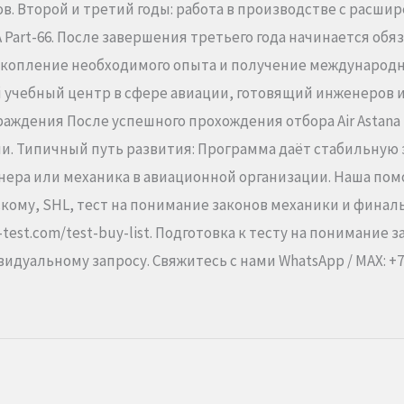
в. Второй и третий годы: работа в производстве с расши
Part-66. После завершения третьего года начинается обя
копление необходимого опыта и получение международно
ущий учебный центр в сфере авиации, готовящий инженеров
аждения После успешного прохождения отбора Air Astana
ли. Типичный путь развития: Программа даёт стабильную 
нера или механика в авиационной организации. Наша по
йскому, SHL, тест на понимание законов механики и фина
-test.com/test-buy-list. Подготовка к тесту на понимание
идуальному запросу. Свяжитесь с нами WhatsApp / MAX: +7