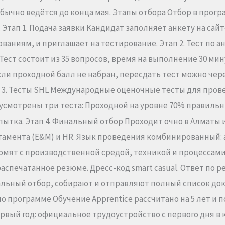
бычно ведётся до конца мая. Этапы отбора Отбор в прогр
тап 1. Подача заявки Кандидат заполняет анкету на сайте
ваниям, и приглашает на тестирование. Этап 2. Тест по ан
Тест состоит из 35 вопросов, время на выполнение 30 ми
и проходной балл не набран, пересдать тест можно через 
п 3. Тесты SHL Международные оценочные тесты для пров
смотрены три теста: Проходной на уровне 70% правильны
ытка. Этап 4. Финальный отбор Проходит очно в Алматы 
мента (E&M) и HR. Язык проведения комбинированный: а
акомят с производственной средой, техникой и процессам
распечатанное резюме. Дресс-код smart casual. Ответ по 
льный отбор, собирают и отправляют полный список док
 программе Обучение Apprentice рассчитано на 5 лет и п
ервый год: официальное трудоустройство с первого дня в