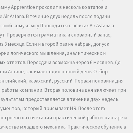
амму Apprentice проходит в несколько этапов и
 Air Astana. В течение двух недель после подачи
глийскому языку Проводится в офисах Air Astana в
нут. Проверяются грамматика и словарный запас,
3 месяца. Если и второй раз не набран, допуск
ерки логического мышления, аналитических и
х ответов. Пересдача возможна через 6 месяцев. До
или Астане, занимает один полный день. Отбор
нглийский, казахский, русский. Первая половина дня
и работы компании. Вторая половина дня включает три
результатам предоставляется в течение двух недель.
ументов, который присылает HR. После этого
остроено на сочетании практической работы в ангаре и
 качестве младшего механика. Практическое обучение в