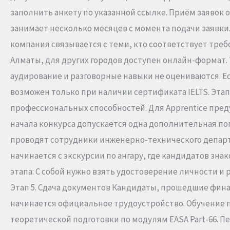
заполнить анкету по указанной ссылке. Приём заявок о
занимает несколько месяцев с момента подачи заявки. Э
компания связывается с теми, кто соответствует требо
Алматы, для других городов доступен онлайн-формат. 
аудирование и разговорные навыки не оцениваются. Есл
возможен только при наличии сертификата IELTS. Эта
профессиональных способностей. Для Apprentice преду
начала конкурса допускается одна дополнительная поп
проводят сотрудники инженерно-технического департа
начинается с экскурсии по ангару, где кандидатов зн
этапа: С собой нужно взять удостоверение личности и 
Этап 5. Сдача документов Кандидаты, прошедшие фина
начинается официальное трудоустройство. Обучение по
теоретической подготовки по модулям EASA Part-66. П