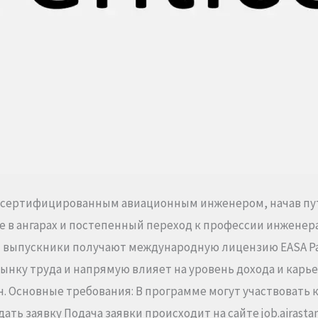
ать сертифицированным авиационным инженером, начав пу
ие в ангарах и постепенный переход к профессии инжене
мы выпускники получают международную лицензию EASA Pa
нку труда и напрямую влияет на уровень дохода и карь
 Основные требования: В программе могут участвовать как
ать заявку Подача заявки происходит на сайте job.airas