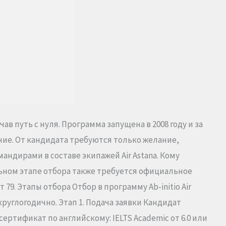
в путь с нуля. Программа запущена в 2008 году и за
ние. От кандидата требуются только желание,
ндирами в составе экипажей Air Astana. Кому
ьном этапе отбора также требуется официальное
79. Этапы отбора Отбор в программу Ab-initio Air
круглогодично. Этап 1. Подача заявки Кандидат
ертификат по английскому: IELTS Academic от 6.0 или