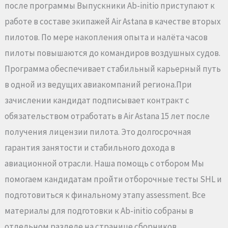
после программы Выпускники Ab-initio приступают к
работе в составе экипажей Air Astana в качестве вторых
пилотов. По мере накопления опыта и налёта часов
пилоты повышаются до командиров воздушных судов.
Программа обеспечивает стабильный карьерный путь
в одной из ведущих авиакомпаний региона.При
зачислении кандидат подписывает контракт с
обязательством отработать в Air Astana 15 лет после
получения лицензии пилота. Это долгосрочная
гарантия занятости и стабильного дохода в
авиационной отрасли. Наша помощь с отбором Мы
помогаем кандидатам пройти отборочные тесты SHL и
подготовиться к финальному этапу assessment. Все
материалы для подготовки к Ab-initio собраны в
отдельном разделе на странице сборников