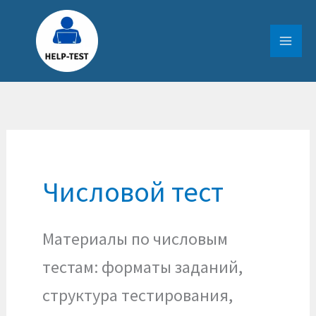
Перейти
к
содержимому
Числовой тест
Материалы по числовым
тестам: форматы заданий,
структура тестирования,