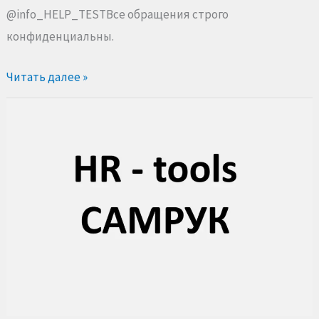
@info_HELP_TESTВсе обращения строго
конфиденциальны.
Читать далее »
HR
Tools
—
Самрук:
подготовка,
сборники
и
помощь
при
прохождении