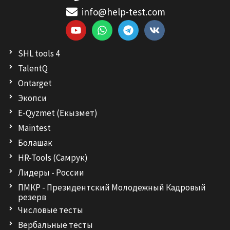
info@help-test.com
Y
W
T
V
o
h
e
k
u
a
l
SHL tools 4
t
t
e
u
s
g
TalentQ
b
a
r
Ontarget
e
p
a
p
m
Экопси
E-Qyzmet (Екызмет)
Maintest
Болашак
HR-Tools (Самрук)
Лидеры - России
ПМКР - Президентский Молодежный Кадровый
резерв
Числовые тесты
Вербальные тесты