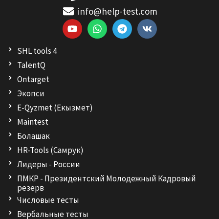
info@help-test.com
Y
W
T
V
o
h
e
k
u
a
l
SHL tools 4
t
t
e
u
s
g
TalentQ
b
a
r
Ontarget
e
p
a
p
m
Экопси
E-Qyzmet (Екызмет)
Maintest
Болашак
HR-Tools (Самрук)
Лидеры - России
ПМКР - Президентский Молодежный Кадровый
резерв
Числовые тесты
Вербальные тесты